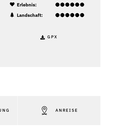
Erlebnis:
Landschaft:
GPX
o: Christina Wachter - Montafon Tourismus GmbH_(c)_Christin
UNG
ANREISE