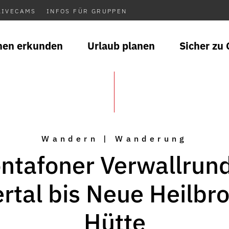
LIVECAMS
INFOS FÜR GRUPPEN
nen erkunden
Urlaub planen
Sicher zu 
Wandern | Wanderung
ntafoner Verwallrund
ertal bis Neue Heilbr
Hütte