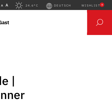
A
0
A
24.6°C
DEUTSCH
WISHLIST
Gast
e |
onner