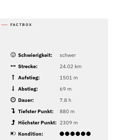
FACTBOX
Schwierigkeit:
schwer
Strecke:
24.02 km
Aufstieg:
1501 m
Abstieg:
69 m
Dauer:
7.8 h
Tiefster Punkt:
880 m
Höchster Punkt:
2309 m
Kondition: