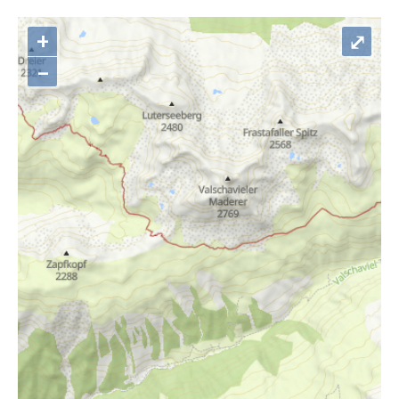
+
⤢
–