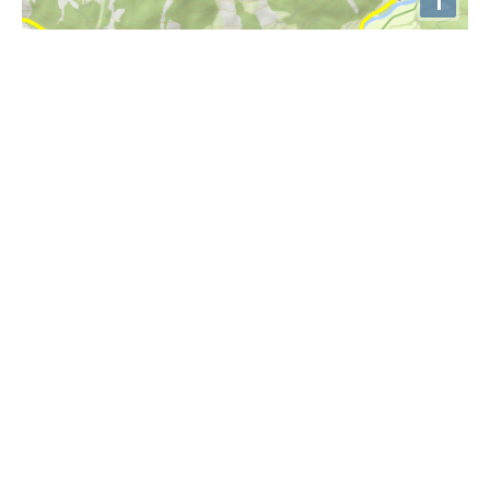
Höhenprofil
2600m
2400m
2200m
2000m
0km
5km
10km