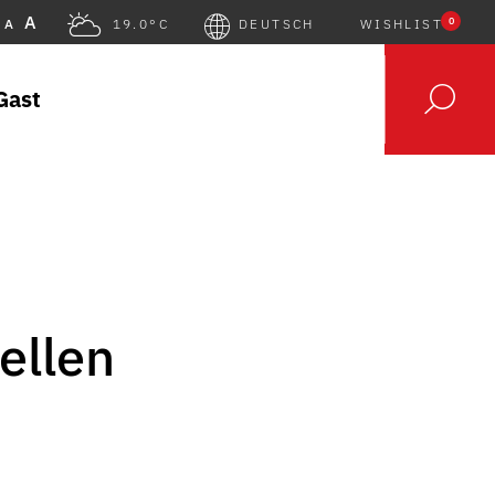
A
0
A
19.0°C
DEUTSCH
WISHLIST
Gast
ellen