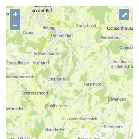
+
⤢
–