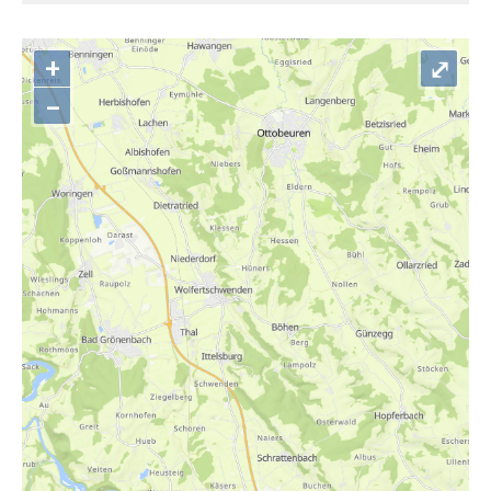
+
⤢
–