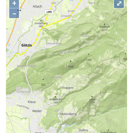
+
⤢
–