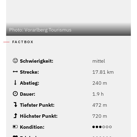
Photo: Vorarlberg Tourismus
FACTBOX
Schwierigkeit:
mittel
Strecke:
17.81 km
Abstieg:
240 m
Dauer:
1.9 h
Tiefster Punkt:
472 m
Höchster Punkt:
720 m
Kondition: