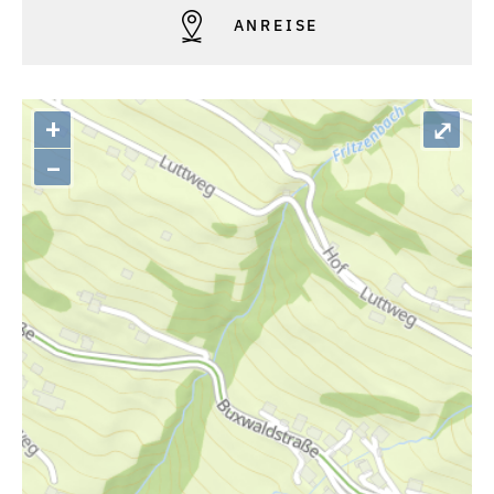
ANREISE
+
⤢
–