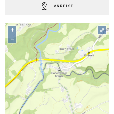
ANREISE
+
⤢
–