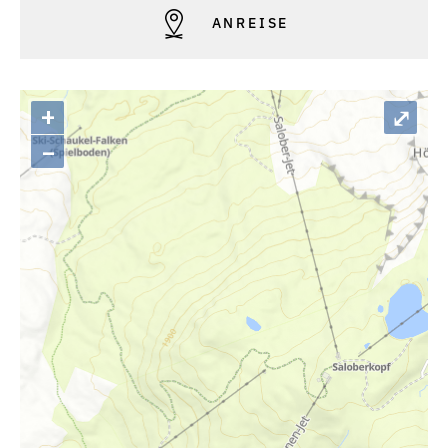
ANREISE
+
⤢
–