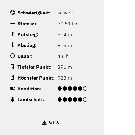
Schwierigkeit:
schwer
Strecke:
70.51 km
Aufstieg:
504 m
Abstieg:
815 m
Dauer:
4.8 h
Tiefster Punkt:
396 m
Höchster Punkt:
923 m
Kondition:
Landschaft:
GPX