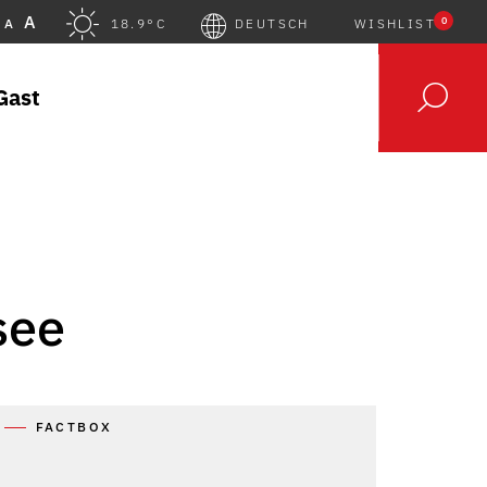
A
0
A
18.9°C
DEUTSCH
WISHLIST
Gast
see
FACTBOX