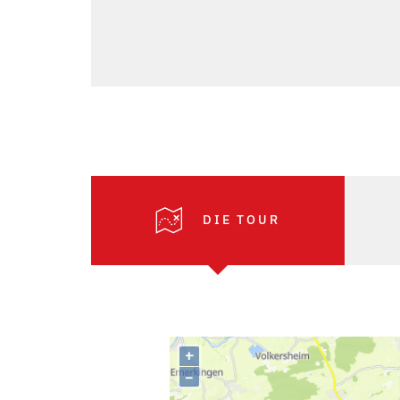
DIE TOUR
+
–