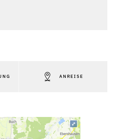
UNG
ANREISE
⤢