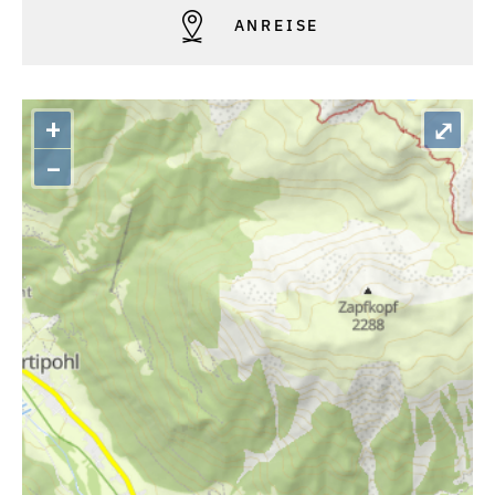
ANREISE
+
⤢
–