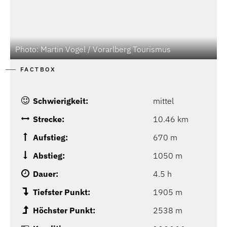
Photo: Martin Vogel / Vorarlberg Tourismus
P
FACTBOX
Schwierigkeit:
mittel
Strecke:
10.46 km
Aufstieg:
670 m
Abstieg:
1050 m
Dauer:
4.5 h
Tiefster Punkt:
1905 m
Höchster Punkt:
2538 m