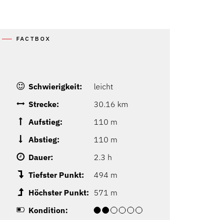
FACTBOX
Schwierigkeit:
leicht
Strecke:
30.16 km
Aufstieg:
110 m
Abstieg:
110 m
Dauer:
2.3 h
Tiefster Punkt:
494 m
Höchster Punkt:
571 m
Kondition: