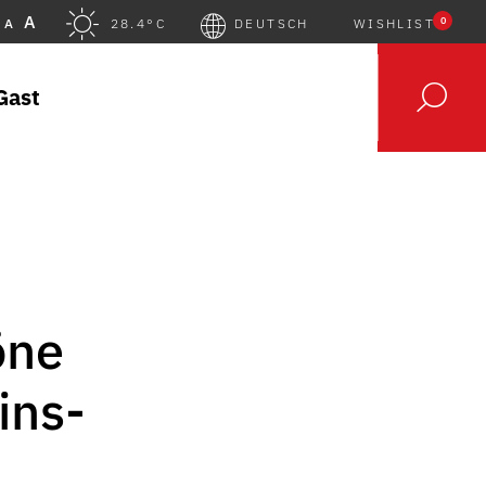
A
0
A
28.4°C
DEUTSCH
WISHLIST
Gast
öne
ins-