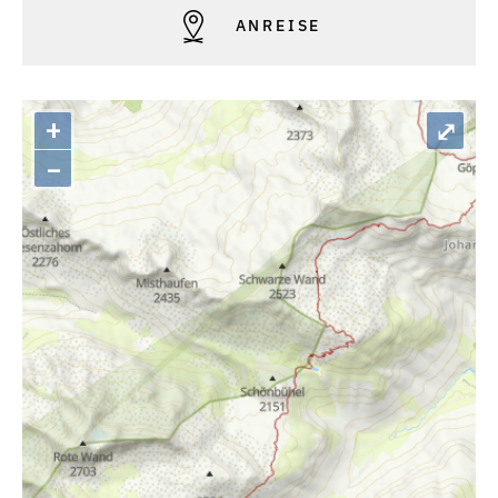
ANREISE
+
⤢
–