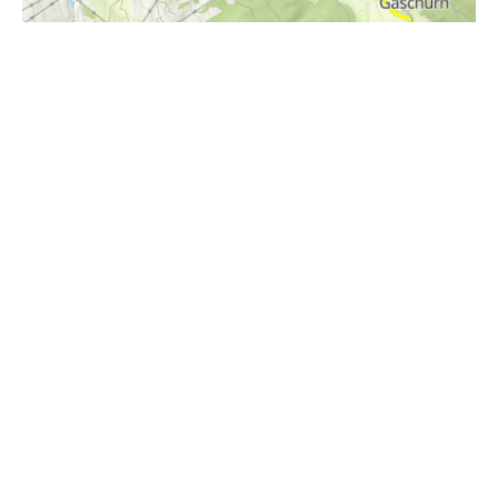
i
Höhenprofil
1600m
1500m
1400m
1300m
1200m