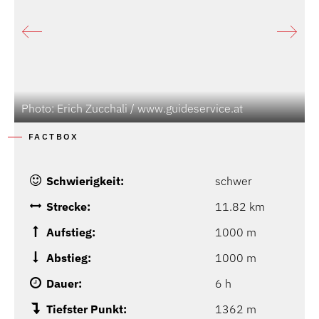
Photo: Erich Zucchali / www.guideservice.at
P
FACTBOX
Schwierigkeit:
schwer
Strecke:
11.82 km
Aufstieg:
1000 m
Abstieg:
1000 m
Dauer:
6 h
Tiefster Punkt:
1362 m