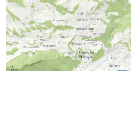
i
Höhenprofil
2400m
2200m
2000m