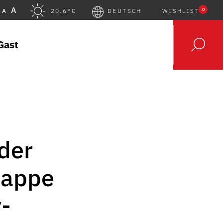
A
0
A
20.6°C
DEUTSCH
WISHLIST
Gast
der
tappe
-