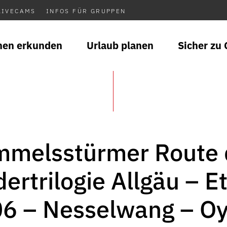
LIVECAMS
INFOS FÜR GRUPPEN
nen erkunden
Urlaub planen
Sicher zu 
mmelsstürmer Route 
ertrilogie Allgäu – E
06 – Nesselwang – Oy