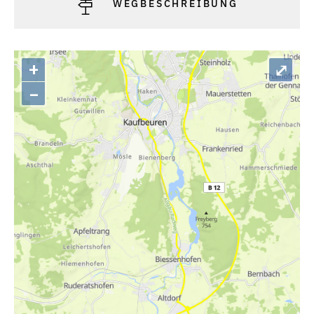
WEGBESCHREIBUNG
+
⤢
–