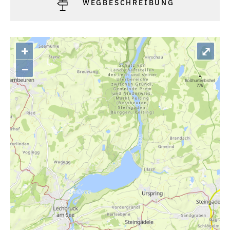
WEGBESCHREIBUNG
+
⤢
–