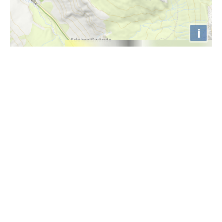
i
Höhenprofil
2400m
2200m
2000m
1800m
1600m