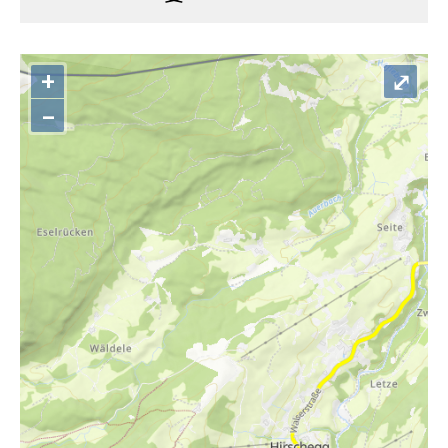
+
⤢
–