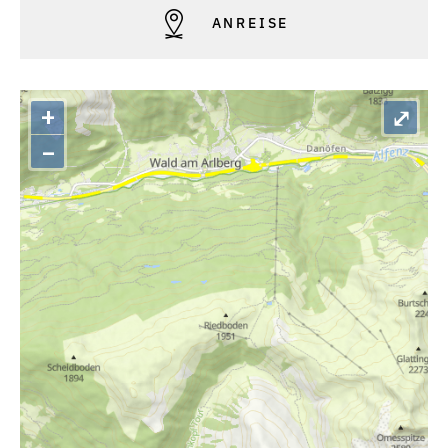
ANREISE
+
⤢
–