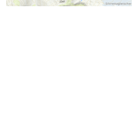
i
Höhenprofil
1200m
1150m
1100m
1050m