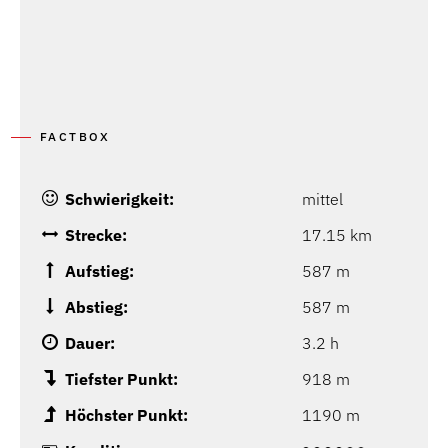
P
FACTBOX
Schwierigkeit:
mittel
Strecke:
17.15 km
Aufstieg:
587 m
Abstieg:
587 m
Dauer:
3.2 h
Tiefster Punkt:
918 m
Höchster Punkt:
1190 m