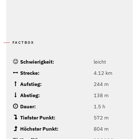
FACTBOX
Schwierigkeit:
leicht
Strecke:
4.12 km
Aufstieg:
244 m
Abstieg:
138 m
Dauer:
1.5 h
Tiefster Punkt:
572 m
Höchster Punkt:
804 m