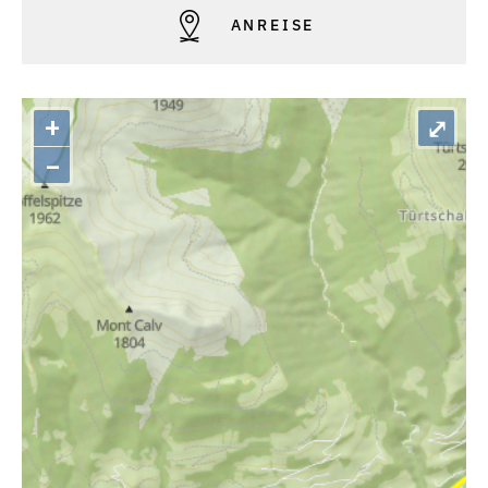
ANREISE
+
⤢
–