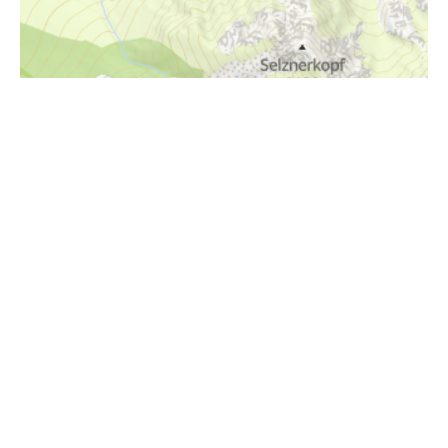
i
Höhenprofil
1420m