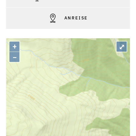
ANREISE
+
⤢
–