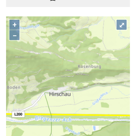
+
⤢
–