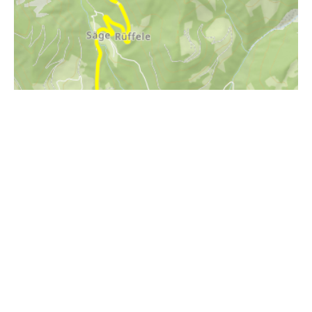
i
Höhenprofil
2000m
1800m