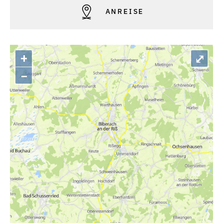
ANREISE
+
⤢
–