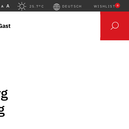
A
0
A
25.7°C
DEUTSCH
WISHLIST
Gast
rg
g