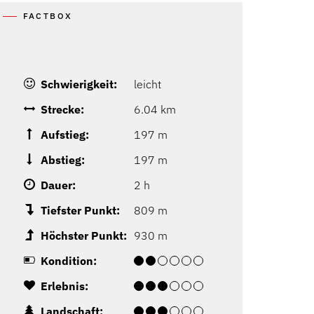
FACTBOX
Schwierigkeit:
leicht
Strecke:
6.04 km
Aufstieg:
197 m
Abstieg:
197 m
Dauer:
2 h
Tiefster Punkt:
809 m
Höchster Punkt:
930 m
Kondition:
Erlebnis:
Landschaft: