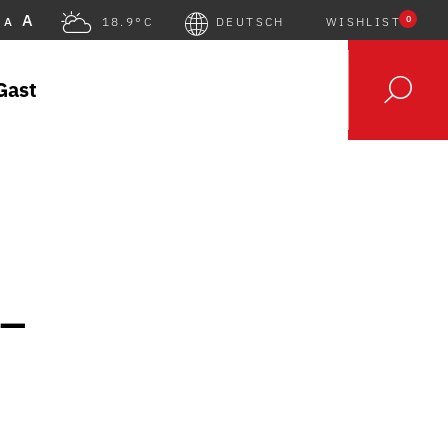
A
0
A
18.9°C
DEUTSCH
WISHLIST
Gast
 –