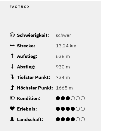
FACTBOX
Schwierigkeit:
schwer
Strecke:
13.24 km
Aufstieg:
638 m
Abstieg:
930 m
Tiefster Punkt:
734 m
Höchster Punkt:
1665 m
Kondition:
Erlebnis:
Landschaft: