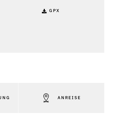
GPX
UNG
ANREISE