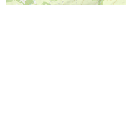
i
Höhenprofil
1500m
1400m
1300m
1200m
1100m
1000m
0km
2km
4km
6km
8km
10km