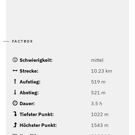
P
FACTBOX
Schwierigkeit:
mittel
Strecke:
10.23 km
Aufstieg:
519 m
Abstieg:
521 m
Dauer:
3.5 h
Tiefster Punkt:
1022 m
Höchster Punkt:
1543 m