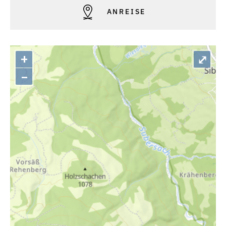
ANREISE
+
⤢
–