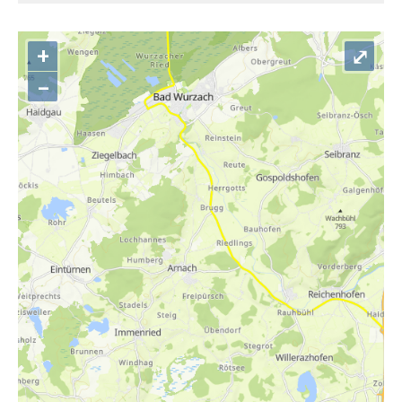
+
⤢
–