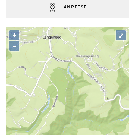
ANREISE
+
⤢
–