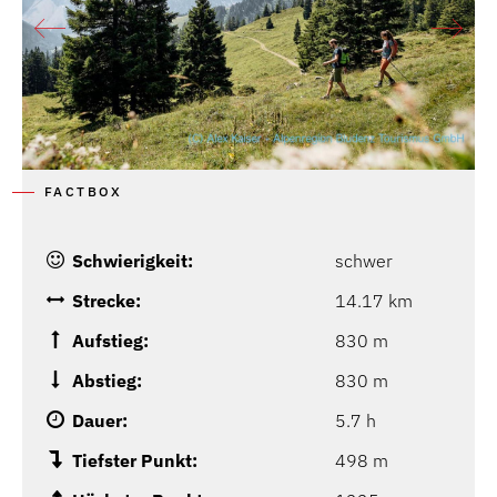
FACTBOX
Schwierigkeit:
schwer
Strecke:
14.17 km
Aufstieg:
830 m
Abstieg:
830 m
Dauer:
5.7 h
Tiefster Punkt:
498 m