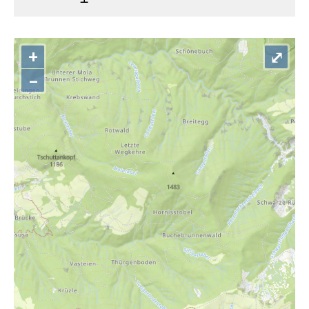
+
⤢
–