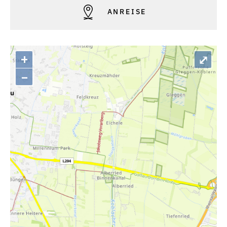
ANREISE
+
⤢
–