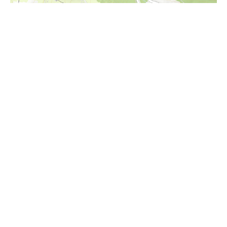
i
Im Überblick
Kulinarik in Hohenems: Die Kulinarik ist ein
Aushängeschild unserer Stadt. Verwöhnen Sie Ihre
Geschmackssinne und lassen Sie sich von den
hervorragenden regionalen Restaurants überraschen.
Alle Gastronomiebetriebe in