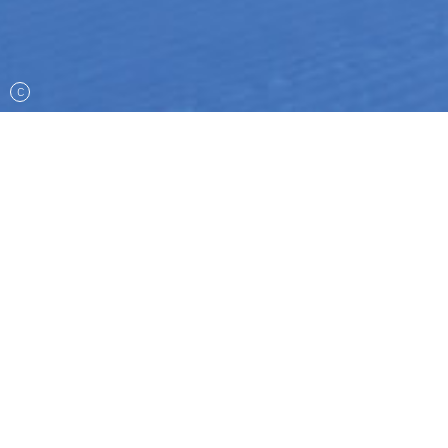
C
STARTSEITE
SCHNEEBERICHT MAILING: ANMELDUNG (