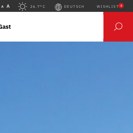
A
0
A
26.7°C
DEUTSCH
WISHLIST
Gast