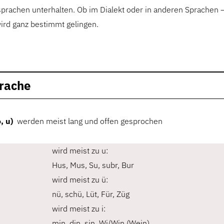
rachen unterhalten. Ob im Dialekt oder in anderen Sprachen –
ird ganz bestimmt gelingen.
rache
o, u)
werden meist lang und offen gesprochen
wird meist zu u:
Hus, Mus, Su, subr, Bur
wird meist zu ü:
nü, schü, Lüt, Für, Züg
wird meist zu i:
min, din, sin, Wi/Win (Wein)