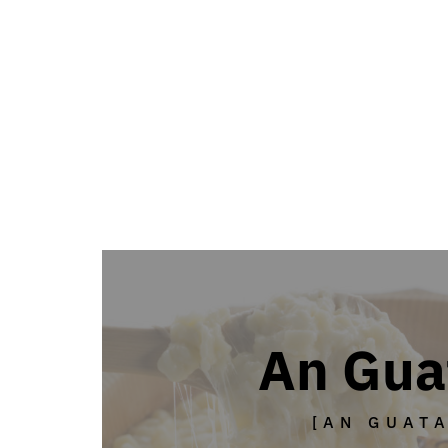
An Gua
[AN GUATA