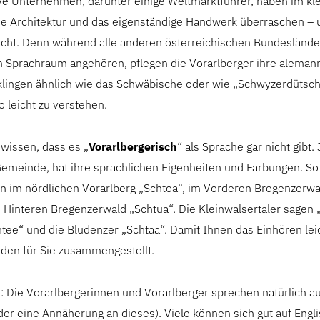
ive Unternehmen, darunter einige Weltmarktführer, haben im kl
ne Architektur und das eigenständige Handwerk überraschen – 
cht. Denn während alle anderen österreichischen Bundeslände
n Sprachraum angehören, pflegen die Vorarlberger ihre aleman
 klingen ähnlich wie das Schwäbische oder wie „Schwyzerdütsch
o leicht zu verstehen.
wissen, dass es „
Vorarlbergerisch
“ als Sprache gar nicht gibt. 
Gemeinde, hat ihre sprachlichen Eigenheiten und Färbungen. So
ein im nördlichen Vorarlberg „Schtoa“, im Vorderen Bregenzerwa
 Hinteren Bregenzerwald „Schtua“. Die Kleinwalsertaler sagen „
ee“ und die Bludenzer „Schtaa“. Damit Ihnen das Einhören leich
aden für Sie zusammengestellt.
: Die Vorarlbergerinnen und Vorarlberger sprechen natürlich a
er eine Annäherung an dieses). Viele können sich gut auf Engli