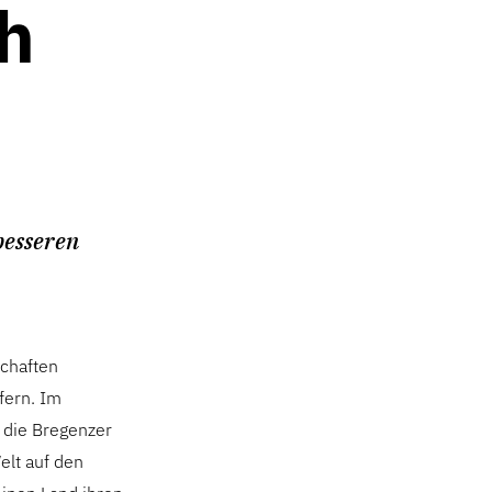
h
besseren
schaften
fern. Im
 die Bregenzer
elt auf den