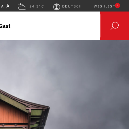
A
0
A
24.3°C
DEUTSCH
WISHLIST
Gast