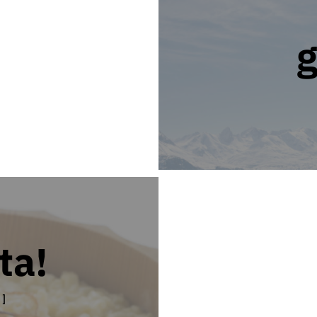
g
ta!
]