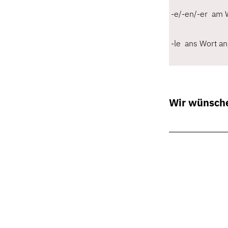
-e/-en/-er am 
-le ans Wort a
Wir wünsche