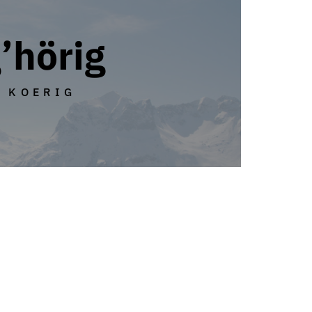
’hörig
KOERIG