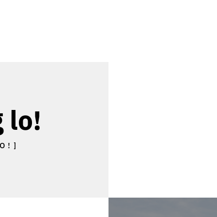
 lo!
O!]