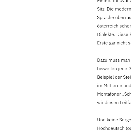
Pisten. Innovat
Sitz. Die moder
Sprache überras
österreichische
Dialekte. Diese
Erste gar nicht s
Dazu muss man 
bisweilen jede 
Beispiel der St
im Mittleren und
Montafoner „Scht
wir diesen Leitf
Und keine Sorge
Hochdeutsch (od