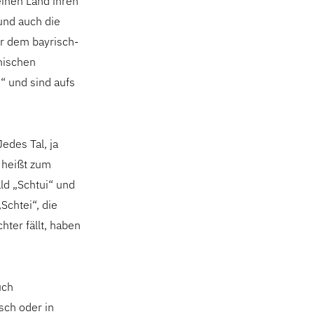
einen Land ihren
und auch die
r dem bayrisch-
nischen
“ und sind aufs
Jedes Tal, ja
 heißt zum
ld „Schtui“ und
Schtei“, die
ter fällt, haben
uch
sch oder in