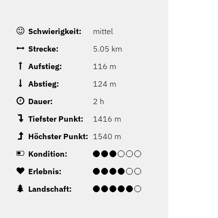
Schwierigkeit:
mittel
Strecke:
5.05 km
Aufstieg:
116 m
Abstieg:
124 m
Dauer:
2 h
Tiefster Punkt:
1416 m
Höchster Punkt:
1540 m
Kondition:
Erlebnis:
Landschaft: