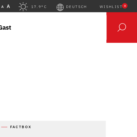
A
0
A
17.9°C
DEUTSCH
WISHLIST
Gast
FACTBOX