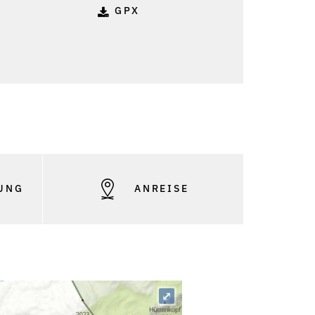
GPX
UNG
ANREISE
⤢