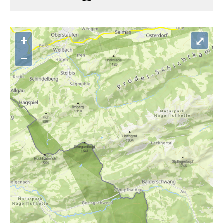
+
⤢
–