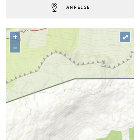
ANREISE
+
⤢
–