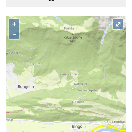
+
⤢
–