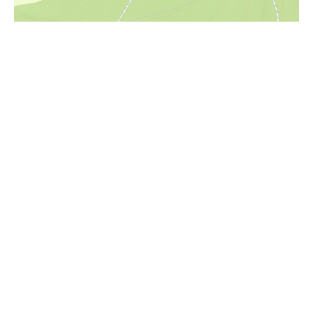
i
Höhenprofil
580m
560m
540m
520m
500m
480m