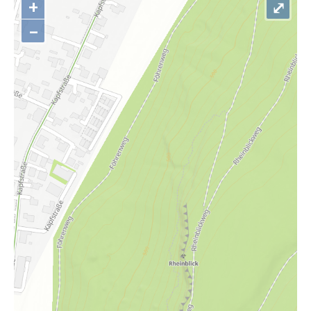
+
⤢
–