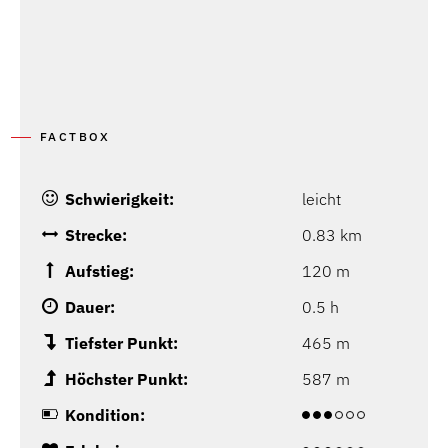
FACTBOX
Schwierigkeit:
leicht
Strecke:
0.83 km
Aufstieg:
120 m
Dauer:
0.5 h
Tiefster Punkt:
465 m
Höchster Punkt:
587 m
Kondition: