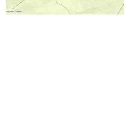
i
Höhenprofil
1659m
1658m
1657m