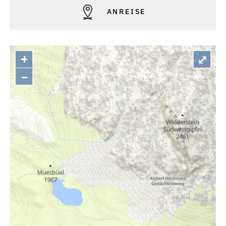
ANREISE
+
⤢
–