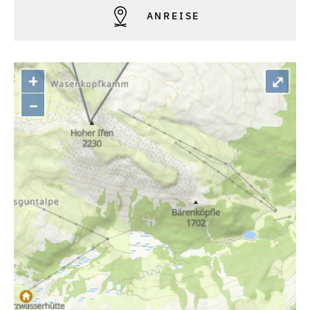
ANREISE
+
⤢
–