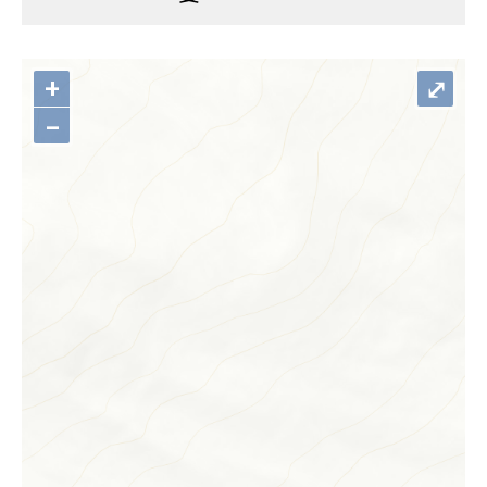
+
⤢
–