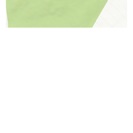
i
Höhenprofil
1970m
1960m
1950m