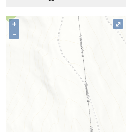
+
⤢
–