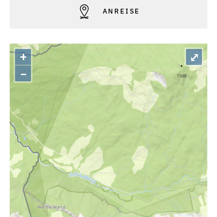
ANREISE
+
⤢
–