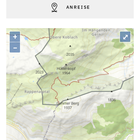
ANREISE
+
⤢
–