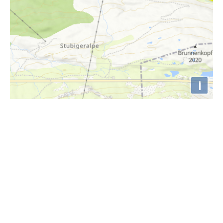
i
Höhenprofil
2500m
2400m