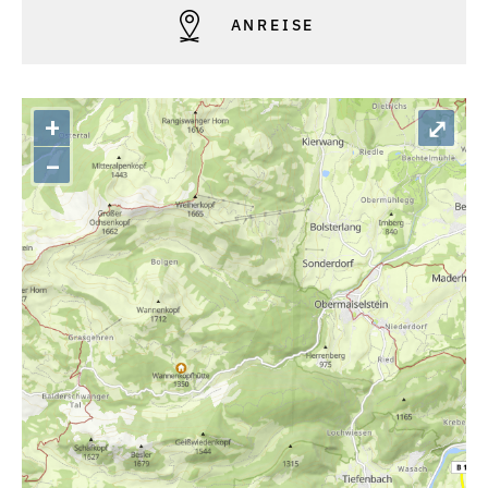
ANREISE
+
⤢
–