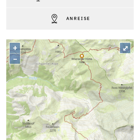
ANREISE
+
⤢
–