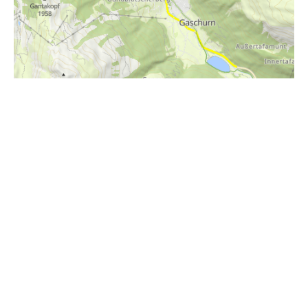
i
Höhenprofil
2100m
2000m