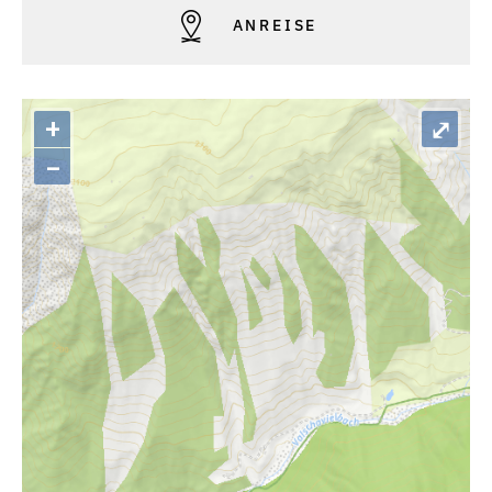
ANREISE
+
⤢
–