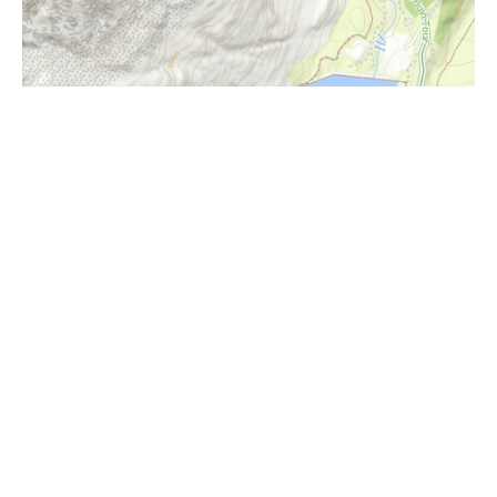
i
Höhenprofil
1040m
1030m