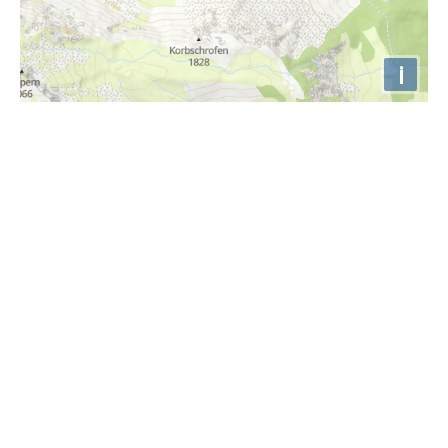
i
Höhenprofil
700m
690m
680m
670m
660m