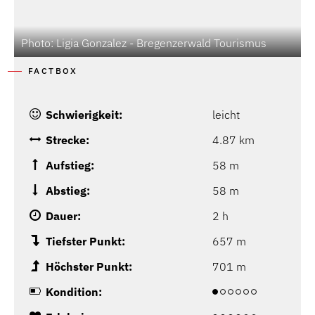
Photo: Ligia Gonzalez - Bregenzerwald Tourismus
P
FACTBOX
Schwierigkeit:
leicht
Strecke:
4.87 km
Aufstieg:
58 m
Abstieg:
58 m
Dauer:
2 h
Tiefster Punkt:
657 m
Höchster Punkt:
701 m
Kondition: