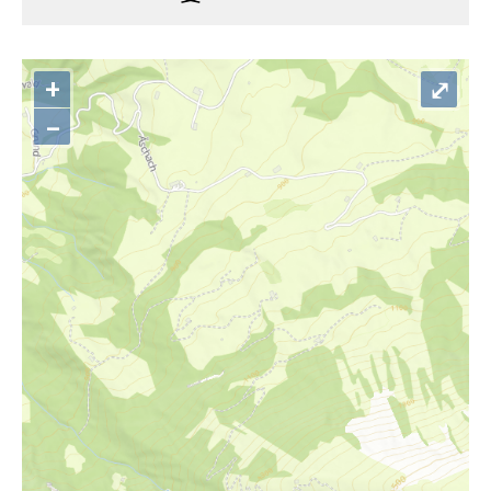
+
⤢
–