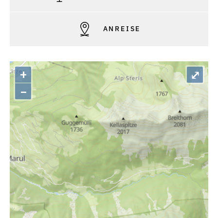
ANREISE
+
⤢
–