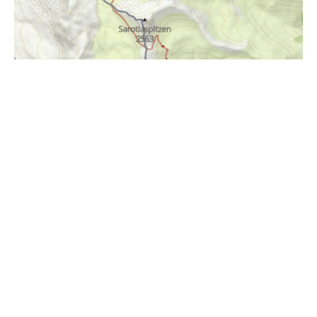
i
Höhenprofil
1000m