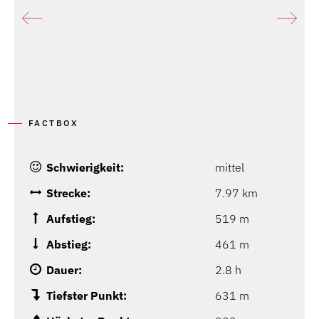
FACTBOX
Schwierigkeit:
mittel
Strecke:
7.97 km
Aufstieg:
519 m
Abstieg:
461 m
Dauer:
2.8 h
Tiefster Punkt:
631 m