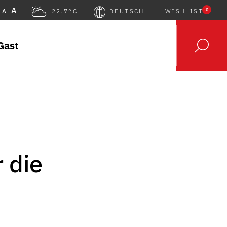
A
0
A
22.7°C
DEUTSCH
WISHLIST
Gast
 die